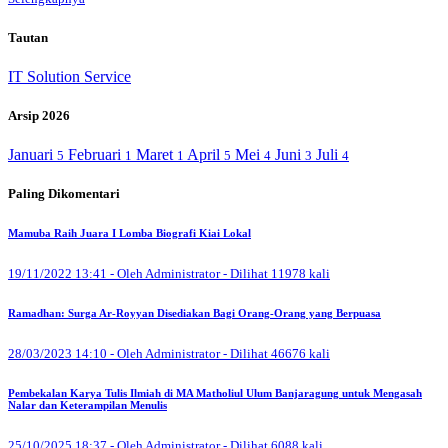
Tautan
IT Solution Service
Arsip 2026
Januari
Februari
Maret
April
Mei
Juni
Juli
5
1
1
5
4
3
4
Paling Dikomentari
Mamuba Raih Juara I Lomba Biografi Kiai Lokal
19/11/2022 13:41 - Oleh Administrator - Dilihat 11978 kali
Ramadhan: Surga Ar-Royyan Disediakan Bagi Orang-Orang yang Berpuasa
28/03/2023 14:10 - Oleh Administrator - Dilihat 46676 kali
Pembekalan Karya Tulis Ilmiah di MA Matholiul Ulum Banjaragung untuk Mengasah
Nalar dan Keterampilan Menulis
25/10/2025 18:37 - Oleh Administrator - Dilihat 6088 kali