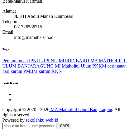
Berakhlakul Karimah
Alamat
Jl. KH Abdul Manan Klumosari
Telepon
081326586715
Email
info@mamuba.sch.id
Tags
Pengumuman
IPNU - IPPNU
MURID BARU
MA MATHOLIUL
ULUM BANJARAGUNG
MI Matholiul Ulum
PKKM
peringatan
hari kartini
PMBM
kartini
KKN
Ikuti Kami
Copyright © 2020 - 2026
MA Matholiul Ulum Banjaragung
All
rights reserved.
Powered by
sekolahku.web.id
CARI