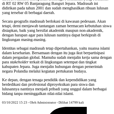
di RT 02 RW 05 Banjaragung Bangsri Jepara. Madrasah ini
didirikan pada tahun 2001 dan sudah menghasilkan ribuan lulusan
yang tersebar di berbagai daerah.
Secara geografis madrasah berlokasi di kawasan pedesaan. Akan
tetapi, demi menjawab tantangan zaman bermacam kebutuhan siswa
disiapkan, baik yang bersifat akademik maupun non-akademik,
dengan harapan agar para lulusan nantinya dapat berkiprah di
lingkungan masing-masing.
Identitas sebagai madrasah tetap dipertahankan, yaitu nuansa islami
dalam keseharian. Bersamaan dengan itu juga ikut berpartisipasi
dalam pergaulan global. Mamuba sudah menjalin kerja sama dengan
para
stakeholder
terkait di lingkungan setempat dan tingkat
kabupaten Jepara. Juga menjalin hubungan dengan pemerintah
negara Polandia melalui kegiatan pertukaran budaya.
Ke depan, dengan tenaga pendidik dan kependidikan yang
berdedikasi dan profesional diproyeksikan para siswa dan
lulusannya nantinya menjadi pribadi yang unggul dalam berbagai
bidang tanpa meninggalkan nilai-nilai islami.
03/10/2022 15:23 - Oleh Administrator - Dilihat 14799 kali