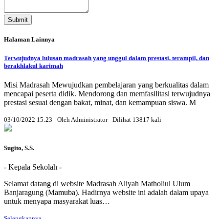
Submit
Halaman Lainnya
Terwujudnya lulusan madrasah yang unggul dalam prestasi, terampil, dan
berakhlakul karimah
Misi Madrasah Mewujudkan pembelajaran yang berkualitas dalam
mencapai peserta didik. Mendorong dan memfasilitasi terwujudnya
prestasi sesuai dengan bakat, minat, dan kemampuan siswa. M
03/10/2022 15:23 - Oleh Administrator - Dilihat 13817 kali
Sugito, S.S.
- Kepala Sekolah -
Selamat datang di website Madrasah Aliyah Matholiul Ulum
Banjaragung (Mamuba). Hadirnya website ini adalah dalam upaya
untuk menyapa masyarakat luas…
Selengkapnya