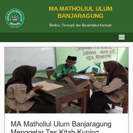
MA MATHOLIUL ULUM
BANJARAGUNG
Berilmu, Terampil, dan Berakhlakul Karimah
MA Matholiul Ulum Banjaragung
Menggelar Tes Kitab Kuning