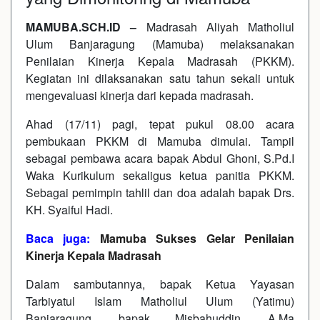
MAMUBA.SCH.ID –
Madrasah Aliyah Matholiul
Ulum Banjaragung (Mamuba) melaksanakan
Penilaian Kinerja Kepala Madrasah (PKKM).
Kegiatan ini dilaksanakan satu tahun sekali untuk
mengevaluasi kinerja dari kepada madrasah.
Ahad (17/11) pagi, tepat pukul 08.00 acara
pembukaan PKKM di Mamuba dimulai. Tampil
sebagai pembawa acara bapak Abdul Ghoni, S.Pd.I
Waka Kurikulum sekaligus ketua panitia PKKM.
Sebagai pemimpin tahlil dan doa adalah bapak Drs.
KH. Syaiful Hadi.
Baca juga:
Mamuba Sukses Gelar Penilaian
Kinerja Kepala Madrasah
Dalam sambutannya, bapak Ketua Yayasan
Tarbiyatul Islam Matholiul Ulum (Yatimu)
Banjaragung, bapak Misbahuddin, A.Ma