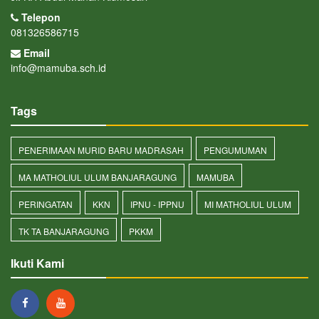
Telepon
081326586715
Email
info@mamuba.sch.id
Tags
PENERIMAAN MURID BARU MADRASAH
PENGUMUMAN
MA MATHOLIUL ULUM BANJARAGUNG
MAMUBA
PERINGATAN
KKN
IPNU - IPPNU
MI MATHOLIUL ULUM
TK TA BANJARAGUNG
PKKM
Ikuti Kami