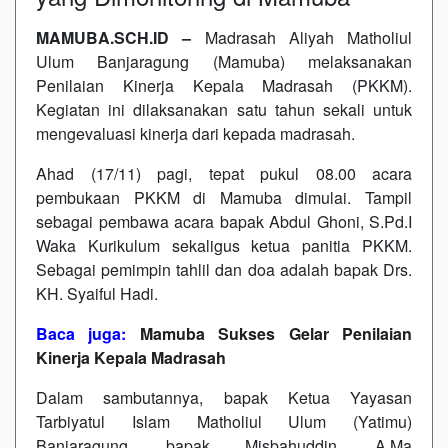
MAMUBA.SCH.ID –
Madrasah Aliyah Matholiul
Ulum Banjaragung (Mamuba) melaksanakan
Penilaian Kinerja Kepala Madrasah (PKKM).
Kegiatan ini dilaksanakan satu tahun sekali untuk
mengevaluasi kinerja dari kepada madrasah.
Ahad (17/11) pagi, tepat pukul 08.00 acara
pembukaan PKKM di Mamuba dimulai. Tampil
sebagai pembawa acara bapak Abdul Ghoni, S.Pd.I
Waka Kurikulum sekaligus ketua panitia PKKM.
Sebagai pemimpin tahlil dan doa adalah bapak Drs.
KH. Syaiful Hadi.
Baca juga:
Mamuba Sukses Gelar Penilaian
Kinerja Kepala Madrasah
Dalam sambutannya, bapak Ketua Yayasan
Tarbiyatul Islam Matholiul Ulum (Yatimu)
Banjaragung, bapak Misbahuddin, A.Ma