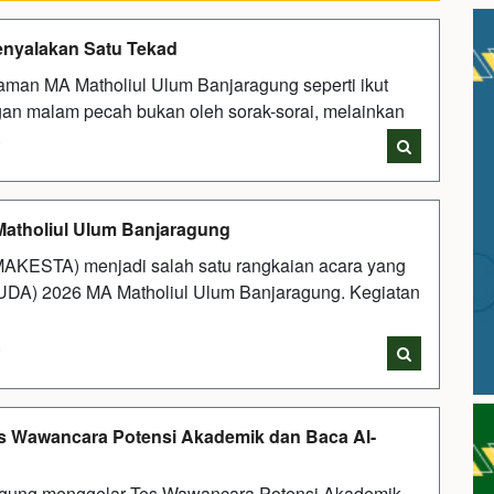
enyalakan Satu Tekad
alaman MA Matholiul Ulum Banjaragung seperti ikut
an malam pecah bukan oleh sorak-sorai, melainkan
i
tholiul Ulum Banjaragung
AKESTA) menjadi salah satu rangkaian acara yang
UDA) 2026 MA Matholiul Ulum Banjaragung. Kegiatan
i
es Wawancara Potensi Akademik dan Baca Al-
agung menggelar Tes Wawancara Potensi Akademik