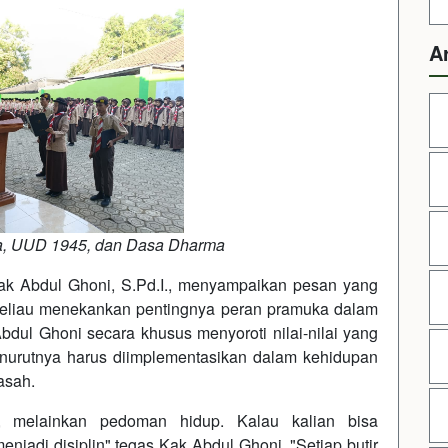
A
a, UUD 1945, dan Dasa Dharma
k Abdul Ghoni, S.Pd.I., menyampaikan pesan yang
Beliau menekankan pentingnya peran pramuka dalam
dul Ghoni secara khusus menyoroti nilai-nilai yang
urutnya harus diimplementasikan dalam kehidupan
asah.
 melainkan pedoman hidup. Kalau kalian bisa
adi disiplin" tegas Kak Abdul Ghoni. "Setiap butir