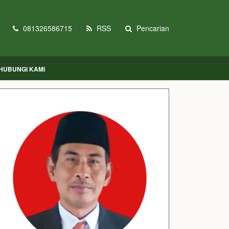
081326586715
RSS
Pencarian
HUBUNGI KAMI