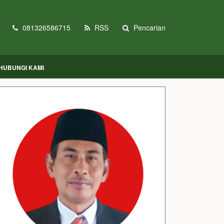
081326586715
RSS
Pencarian
HUBUNGI KAMI