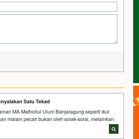
enyalakan Satu Tekad
alaman MA Matholiul Ulum Banjaragung seperti ikut
an malam pecah bukan oleh sorak-sorai, melainkan
i