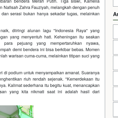
ibaran bendera Merah Putih. Tiga siswi, Kamelia
 dan Nafisah Zahra Fauziyah, melangkah dengan penuh
A
dan serasi bukan hanya sekadar tugas, melainkan
aik, diiringi alunan lagu "Indonesia Raya" yang
ingan yang menyentuh hati. Keheningan itu seakan
a para pejuang yang mempertaruhkan nyawa,
mpah demi bendera ini bisa berkibar bebas. Momen
ah warisan cuma-cuma, melainkan titipan suci yang
iri di podium untuk menyampaikan amanat. Suaranya
nghentikan riuh rendah sejenak. "Kemerdekaan itu
ya. Kalimat sederhana itu begitu kuat, menancapkan
n yang kita nikmati saat ini adalah hasil dari