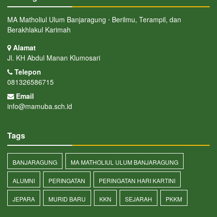
MA Matholiul Ulum Banjaragung ⋅ Berilmu, Terampil, dan
Berakhlakul Karimah
Alamat
Jl. KH Abdul Manan Klumosari
Telepon
081326586715
Email
info@mamuba.sch.id
Tags
BANJARAGUNG
MA MATHOLIUL ULUM BANJARAGUNG
ALUMNI
PERINGATAN
PERINGATAN HARI KARTINI
JEPARA
MURID BARU
KKN
SEJARAH
PKKM