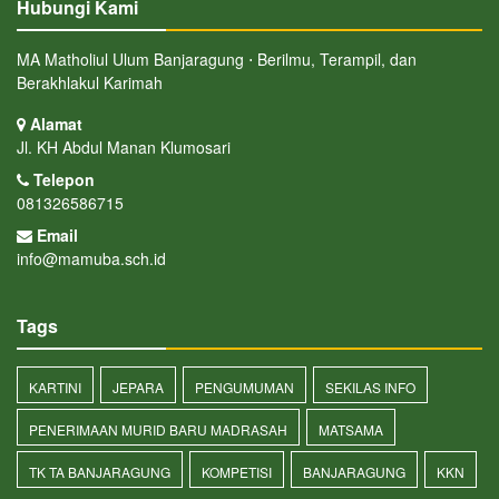
Hubungi Kami
MA Matholiul Ulum Banjaragung ⋅ Berilmu, Terampil, dan
Berakhlakul Karimah
Alamat
Jl. KH Abdul Manan Klumosari
Telepon
081326586715
Email
info@mamuba.sch.id
Tags
KARTINI
JEPARA
PENGUMUMAN
SEKILAS INFO
PENERIMAAN MURID BARU MADRASAH
MATSAMA
TK TA BANJARAGUNG
KOMPETISI
BANJARAGUNG
KKN