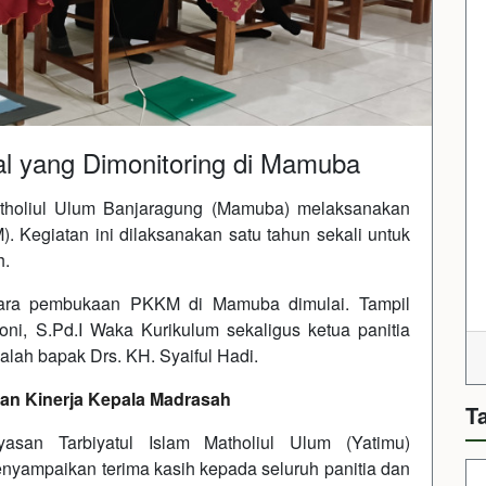
l yang Dimonitoring di Mamuba
holiul Ulum Banjaragung (Mamuba) melaksanakan
 Kegiatan ini dilaksanakan satu tahun sekali untuk
h.
acara pembukaan PKKM di Mamuba dimulai. Tampil
i, S.Pd.I Waka Kurikulum sekaligus ketua panitia
lah bapak Drs. KH. Syaiful Hadi.
an Kinerja Kepala Madrasah
T
san Tarbiyatul Islam Matholiul Ulum (Yatimu)
yampaikan terima kasih kepada seluruh panitia dan