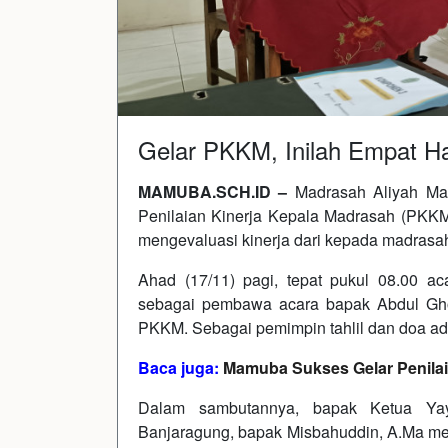
Gelar PKKM, Inilah Empat Ha
MAMUBA.SCH.ID –
Madrasah Aliyah Mat
Penilaian Kinerja Kepala Madrasah (PKKM).
mengevaluasi kinerja dari kepada madrasa
Ahad (17/11) pagi, tepat pukul 08.00 
sebagai pembawa acara bapak Abdul Ghon
PKKM. Sebagai pemimpin tahlil dan doa ada
Baca juga:
Mamuba Sukses Gelar Penilai
Dalam sambutannya, bapak Ketua Yaya
Banjaragung, bapak Misbahuddin, A.Ma men