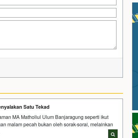
enyalakan Satu Tekad
alaman MA Matholiul Ulum Banjaragung seperti ikut
an malam pecah bukan oleh sorak-sorai, melainkan
i