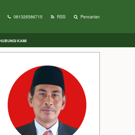
081326586715
RSS
Pencarian
HUBUNGI KAMI