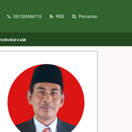
081326586715
RSS
Pencarian
HUBUNGI KAMI