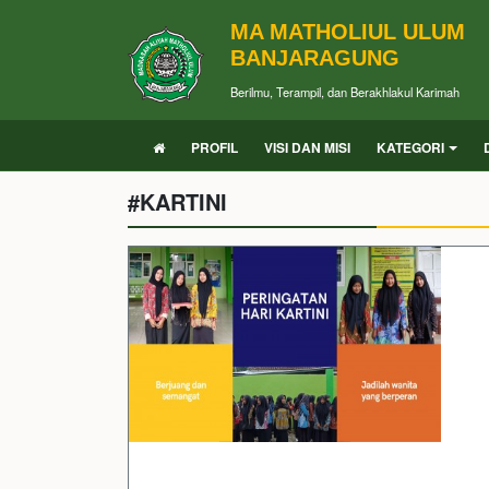
MA MATHOLIUL ULUM
BANJARAGUNG
Berilmu, Terampil, dan Berakhlakul Karimah
PROFIL
VISI DAN MISI
KATEGORI
#KARTINI