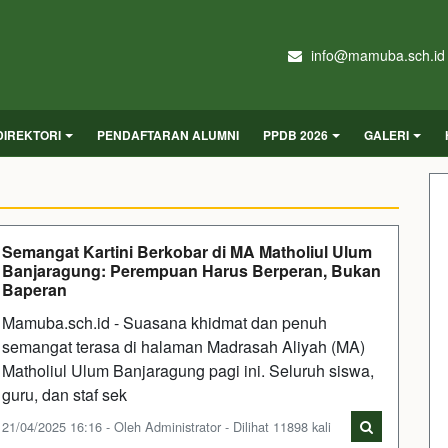
info@mamuba.sch.id
DIREKTORI
PENDAFTARAN ALUMNI
PPDB 2026
GALERI
Semangat Kartini Berkobar di MA Matholiul Ulum
Banjaragung: Perempuan Harus Berperan, Bukan
Baperan
Mamuba.sch.id - Suasana khidmat dan penuh
semangat terasa di halaman Madrasah Aliyah (MA)
Matholiul Ulum Banjaragung pagi ini. Seluruh siswa,
guru, dan staf sek
21/04/2025 16:16 - Oleh Administrator - Dilihat 11898 kali