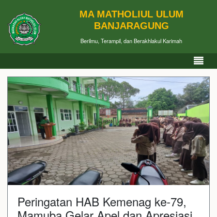
MA MATHOLIUL ULUM
BANJARAGUNG
Berilmu, Terampil, dan Berakhlakul Karimah
Peringatan HAB Kemenag ke-79,
Mamuba Gelar Apel dan Apresiasi