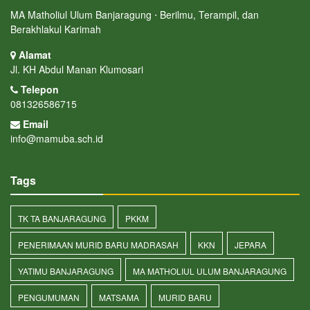
MA Matholiul Ulum Banjaragung ⋅ Berilmu, Terampil, dan
Berakhlakul Karimah
Alamat
Jl. KH Abdul Manan Klumosari
Telepon
081326586715
Email
info@mamuba.sch.id
Tags
TK TA BANJARAGUNG
PKKM
PENERIMAAN MURID BARU MADRASAH
KKN
JEPARA
YATIMU BANJARAGUNG
MA MATHOLIUL ULUM BANJARAGUNG
PENGUMUMAN
MATSAMA
MURID BARU