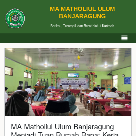
MA MATHOLIUL ULUM
BANJARAGUNG
Berilmu, Terampil, dan Berakhlakul Karimah
MA Matholiul Ulum Banjaragung
Menjadi Tuan Rumah Rapat Kerja